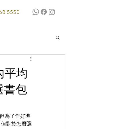
68 5550
內平均
選書包
但為了作好準
 但對於怎麼選