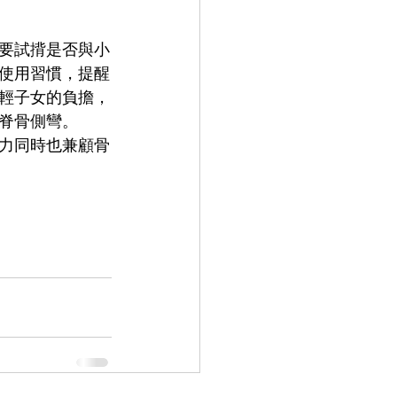
要試揹是否與小
使用習慣，提醒
輕子女的負擔，
脊骨側彎。
力同時也兼顧骨