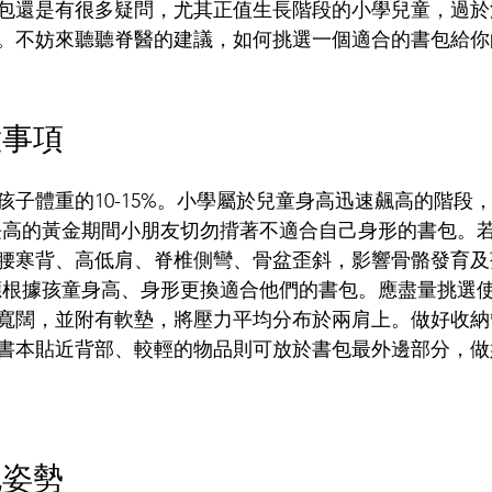
包還是有很多疑問，尤其正值生長階段的小學兒童，過於
。不妨來聽聽脊醫的建議，如何挑選一個適合的書包給你
意事項
孩子體重的10-15%。小學屬於兒童身高迅速飆高的階段
以在長高的黃金期間小朋友切勿揹著不適合自己身形的書包。
腰寒背、高低肩、脊椎側彎、骨盆歪斜，影響骨骼發育及
年應根據孩童身高、身形更換適合他們的書包。應盡量挑選
寬闊，並附有軟墊，將壓力平均分布於兩肩上。做好收納
書本貼近背部、較輕的物品則可放於書包最外邊部分，做
包姿勢