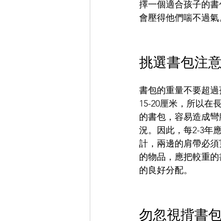
擇一個適合孩子的書
會壓得他們喘不過氣
挑選書包注
書包的重量不要超過
15-20厘米，所
的書包，容易造成彎
況。因此，每2-3
計，兩邊的肩帶必須
的物品，應把較重的
的良好分配。
勿忽視揹書