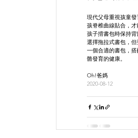
現代父母重視孩童發
孩脊椎曲線貼合，才
孩子揹書包時保持背
選擇拖拉式書包，但
一個合適的書包，搭
骼發育的健康。
Oh!爸媽
2020-08-12 