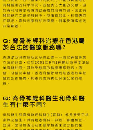
有關健康的科學研究，並發表了大量的文獻。由
於脊科治療是毋須借助藥物的治療方案，因此有
關的研究文獻相對較少。但儘管如此，科學研究
任顯示，脊科治療對於治療腰、頸痛及頭痛成效
非常顯著。
Q
:
脊骨神經科治療在香港屬
於合法的醫療服務嗎?
香港是亞洲首個及迄今為止唯一一個就脊醫專業
2001
9
1
立法的地區，並於
年
月
日開始為在本港執
業脊醫註冊。其他受監管的醫療服務包括：西
醫、牙醫及中醫。香港脊醫管理局是香港執業脊
醫的監管機構，其委員會有責任保護公眾的權
益。
Q
:
脊骨神經科醫生和骨科醫
生有什麼不同?
(
)
骨科醫生和脊骨神經科醫生
脊醫
都是接受正規
訓練之醫生，具有藉著骨科、神經、身體檢查、
血液、尿液檢查以及影像學檢查來做診斷的醫