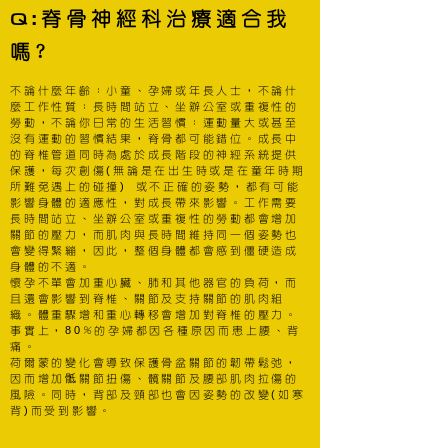
Q
:
脊骨神經科治療適合我
嗎?
不論什麼年齡：小童、孕婦或年長人士，不論什
麼工作性質：長時間站立、坐辦公室或重複性的
勞動，不論你日常的生活習慣：運動量大或甚至
沒有運動的習慣結果，脊骨都可能錯位。成長中
的脊椎管道同時為處於成長階段的神經系統提供
(
保護，每次創傷
無論是在出生時或是在童年時期
)
所難免遇上的碰撞
或不正確的姿勢，都有可能
影響身體的適應性，對成長帶來影響。工作需要
長時間站立、坐辦公室或重複性的勞動都會增加
關節的壓力，而肌肉與長時間維持同一個姿勢也
會變得緊繃，因此，整個身體都會感到僵硬造成
身體的不適。
懷孕不單會加重心臟、肺和其他器官的負荷，而
且還會影響到脊椎、關節及支持關節的肌肉組
織。體重驟增和重心轉移會增加對脊椎的壓力。
80
事實上，
%的孕婦都因各種原因而患上腰、背
痛。
荷爾蒙的變化會導致保護骨盆關節的韌帶鬆弛，
因而增加骶關節扭傷、髖關節及腰部肌肉拉傷的
(
風險。同時，背部及頸部也會因姿勢的改變
如寒
)
背
而受到影響。