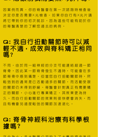
因案例而異。你的脊醫會在第一次諮詢時檢查後
決定你是否需要X光檢查。如果你自行有X光片請
將它帶到你的初次就診，因為這些可能有助於你
的脊醫清楚的了解您過去的病例。
Q
:
我自行扭動關節時可以減
輕不適
成效與脊科矯正相同
，
嗎
?
不同。由於同一組神經的分支可能連結超過一節
脊骨，因此某一節脊骨發生不適時，可能會在多
節脊骨中感到痛楚。但當您自行扭動關節時，所
鬆弛到的通常是已活動過多的關節，而活動受限
的關節仍未得到舒緩。脊醫會針對真正有需要矯
正的關節，小心進行專業矯正。其效果更為持
久，而自行扭動關節的效果則很快便會消失，而
且有機會另過度鬆弛的關節加速退化。
Q
:
脊骨神經科治療有科學根
據嗎?
迄今為止，各大醫藥公司投入了大量的資金進行