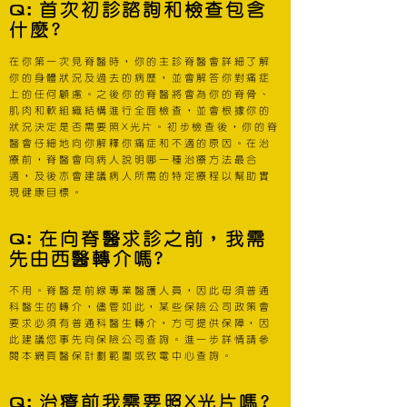
Q
:
首次初診諮詢和檢查包含
什麼?
在你第一次見脊醫時，你的主診脊醫會詳細了解
你的身體狀況及過去的病歷，並會解答你對痛症
上的任何顧慮。之後你的脊醫將會為你的脊骨、
肌肉和軟組織結構進行全面檢查，並會根據你的
狀況決定是否需要照X光片。初步檢查後，你的脊
醫會仔細地向你解釋你痛症和不適的原因。在治
療前，脊醫會向病人說明哪一種治療方法最合
適，及後亦會建議病人所需的特定療程以幫助實
現健康目標。
Q
:
在向脊醫求診之前，我需
先由西醫轉介嗎?
不用。脊醫是前線專業醫護人員，因此毋須普通
科醫生的轉介，儘管如此，某些保險公司政策會
要求必須有普通科醫生轉介，方可提供保障，因
此建議您事先向保險公司查詢。進一步詳情請參
閱本網頁醫保計劃範圍或致電中心查詢。
Q
:
治療前我需要照X光片嗎?