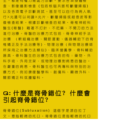
生。都是有權力開處方診斷，要求各項身體檢
(
)
查、影像攝影檢查
包括核磁共振和斷層掃描
以及各項電子診斷測試。甚至可以自行為病人執
行X光還可以判讀X光片、斷層掃描或超音波等影
像檢查結果。根據診斷檢查的結果，脊椎神經科
(
)
醫生
脊醫
藉著不打針、不吃藥、不開刀的方法
進行治療。脊醫的治療方式包括：脊骨神經手法
（
治療
軟組織治療、關節運動、儀器輔助下的脊
)
（
椎矯正及手法治療等
、物理治療
與物理治療師
)
所採用之治療方法類似
、臨床營養學、骨科輔助
器具。骨科醫生的治療方式包含的有；藥物、外
科手術、外用支架、或物理治療對病患的醫治。
在嚴重的病患，骨科醫生也可再專科與特別的治
療方式，例如康復醫學科、創傷科、顯微外科、
關節矯正科或腫瘤科。
Q
:
什麼是脊骨錯位? 什麼會
引起脊骨錯位?
(Subluxation)
脊骨錯位
這個字是源自拉丁
文，意指輕微的托臼。脊骨錯位是指輕微的托臼
或脊柱椎體的生物力學上的機能故障。這些干擾
可能會刺激由每一節椎體間的椎孔所分支出的神
經根及血管。神經的刺激可能會引起肌肉痛症、