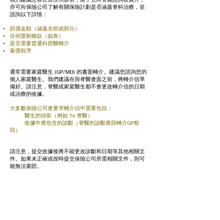
亦可向保險公司了解有關保險計劃是否涵蓋脊科治療，並
諮詢以下詳情：
賠償金額（涵蓋全部或部分）
任何限制條款（如有）
是否需要普通科西醫轉介
索償程序
(GP/MD)
通常需要家庭醫生
的書面轉介。建議您諮詢您的
個人家庭醫生。我們建議在與脊醫會面之前，將轉介信準
備好。請注意，脊醫或家庭醫生都不會更改轉介信的日期
或治療的收據。
大多數保險公司會要求轉介信中需要包括：
To
醫生的頭銜（例如
脊醫）
GP
收據中應包含的診斷（脊醫的診斷應與轉介
相
同）
請注意，提交收據後將不能更改診斷和日期等其他相關文
件。如果未正確或按時提交保險公司所需相關文件，則可
能無法索賠。